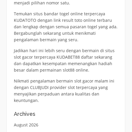
menjadi pilihan nomor satu.
Temukan situs bandar togel online terpercaya
KUDATOTO
dengan link result toto online terbaru
dan lengkap dengan semua pasaran togel yang ada.
Bergabunglah sekarang untuk menikmati
pengalaman bermain yang seru.
Jadikan hari ini lebih seru dengan bermain di situs
slot gacor terpercaya
KUDABET88
daftar sekarang
dan dapatkan kesempatan memenangkan hadiah
besar dalam permainan slot88 online.
Nikmati pengalaman bermain
slot gacor malam ini
dengan CLUBJUDI provider slot terpercaya yang
menyajikan perpaduan antara kualitas dan
keuntungan.
Archives
August 2026