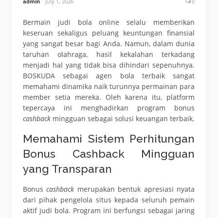
admin
July 1, 2026
0
Bermain judi bola online selalu memberikan
keseruan sekaligus peluang keuntungan finansial
yang sangat besar bagi Anda. Namun, dalam dunia
taruhan olahraga, hasil kekalahan terkadang
menjadi hal yang tidak bisa dihindari sepenuhnya.
BOSKUDA sebagai agen bola terbaik sangat
memahami dinamika naik turunnya permainan para
member setia mereka. Oleh karena itu, platform
tepercaya ini menghadirkan program bonus
cashback
mingguan sebagai solusi keuangan terbaik.
Memahami Sistem Perhitungan
Bonus Cashback Mingguan
yang Transparan
Bonus
cashback
merupakan bentuk apresiasi nyata
dari pihak pengelola situs kepada seluruh pemain
aktif judi bola. Program ini berfungsi sebagai jaring