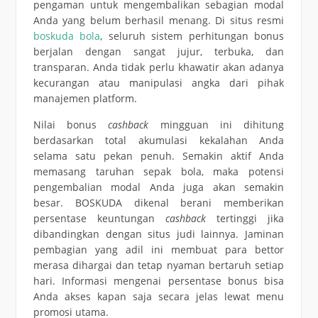
pengaman untuk mengembalikan sebagian modal
Anda yang belum berhasil menang. Di situs resmi
boskuda bola
, seluruh sistem perhitungan bonus
berjalan dengan sangat jujur, terbuka, dan
transparan. Anda tidak perlu khawatir akan adanya
kecurangan atau manipulasi angka dari pihak
manajemen platform.
Nilai bonus
cashback
mingguan ini dihitung
berdasarkan total akumulasi kekalahan Anda
selama satu pekan penuh. Semakin aktif Anda
memasang taruhan sepak bola, maka potensi
pengembalian modal Anda juga akan semakin
besar. BOSKUDA dikenal berani memberikan
persentase keuntungan
cashback
tertinggi jika
dibandingkan dengan situs judi lainnya. Jaminan
pembagian yang adil ini membuat para bettor
merasa dihargai dan tetap nyaman bertaruh setiap
hari. Informasi mengenai persentase bonus bisa
Anda akses kapan saja secara jelas lewat menu
promosi utama.