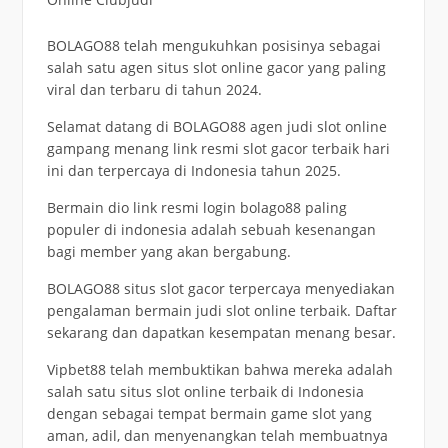
BOLAGO88
telah mengukuhkan posisinya sebagai
salah satu agen situs slot online gacor yang paling
viral dan terbaru di tahun 2024.
Selamat datang di
BOLAGO88
agen judi slot online
gampang menang link resmi slot gacor terbaik hari
ini dan terpercaya di Indonesia tahun 2025.
Bermain dio link resmi login
bolago88
paling
populer di indonesia adalah sebuah kesenangan
bagi member yang akan bergabung.
BOLAGO88 situs
slot gacor
terpercaya menyediakan
pengalaman bermain judi slot online terbaik. Daftar
sekarang dan dapatkan kesempatan menang besar.
Vipbet88 telah membuktikan bahwa mereka adalah
salah satu situs
slot online
terbaik di Indonesia
dengan sebagai tempat bermain game slot yang
aman, adil, dan menyenangkan telah membuatnya