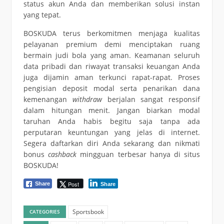
status akun Anda dan memberikan solusi instan
yang tepat.
BOSKUDA terus berkomitmen menjaga kualitas
pelayanan premium demi menciptakan ruang
bermain judi bola yang aman. Keamanan seluruh
data pribadi dan riwayat transaksi keuangan Anda
juga dijamin aman terkunci rapat-rapat. Proses
pengisian deposit modal serta penarikan dana
kemenangan
withdraw
berjalan sangat responsif
dalam hitungan menit. Jangan biarkan modal
taruhan Anda habis begitu saja tanpa ada
perputaran keuntungan yang jelas di internet.
Segera daftarkan diri Anda sekarang dan nikmati
bonus
cashback
mingguan terbesar hanya di situs
BOSKUDA!
Post
Share
Share
Sportsbook
CATEGORIES