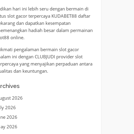
adikan hari ini lebih seru dengan bermain di
itus slot gacor terpercaya
KUDABET88
daftar
ekarang dan dapatkan kesempatan
emenangkan hadiah besar dalam permainan
lot88 online.
ikmati pengalaman bermain
slot gacor
alam ini
dengan CLUBJUDI provider slot
erpercaya yang menyajikan perpaduan antara
ualitas dan keuntungan.
rchives
ugust 2026
uly 2026
une 2026
ay 2026