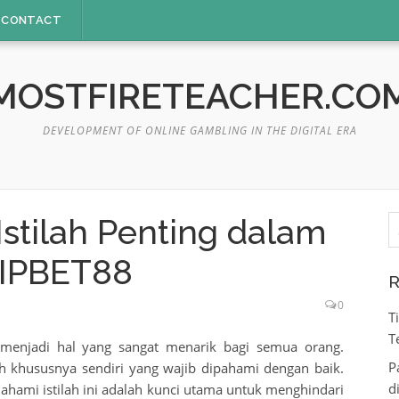
CONTACT
MOSTFIRETEACHER.CO
DEVELOPMENT OF ONLINE GAMBLING IN THE DIGITAL ERA
S
Istilah Penting dalam
fo
VIPBET88
R
0
T
T
 menjadi hal yang sangat menarik bagi semua orang.
P
ah khususnya sendiri yang wajib dipahami dengan baik.
d
ahami istilah ini adalah kunci utama untuk menghindari