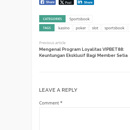
Post
Share
Share
Sportsbook
CATEGORIES
kasino
poker
slot
sportsbook
TAGS
Previous article
Mengenal Program Loyalitas VIPBET88:
Keuntungan Eksklusif Bagi Member Setia
LEAVE A REPLY
Comment
*