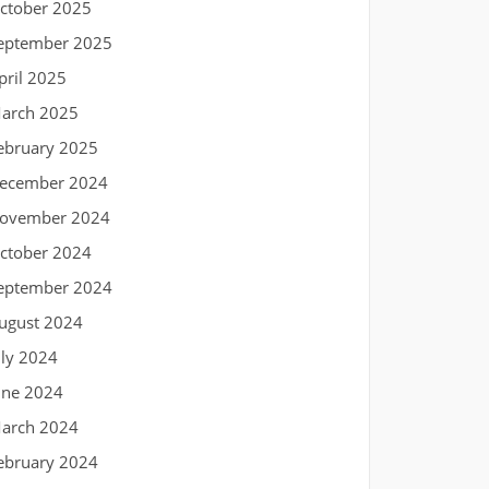
ctober 2025
eptember 2025
pril 2025
arch 2025
ebruary 2025
ecember 2024
ovember 2024
ctober 2024
eptember 2024
ugust 2024
uly 2024
une 2024
arch 2024
ebruary 2024