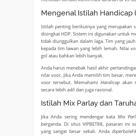
Mengenal Istilah Handicap 
Istilah penting berikutnya yang merupakan 
disingkat HDP. Sistem ini digunakan untuk 
tidak diunggulkan dalam laga. Tim yang jau
kepada tim lawan yang lebih lemah. Nilai vo
gol atau bahkan lebih banyak.
Anda harus menebak hasil akhir pertandingan
nilai voor. Jika Anda memilih tim besar, mer
voor tersebut. Memahami
Handicap
akan m
secara lebih adil dan juga rasional.
Istilah Mix Parlay dan Taru
Jika Anda sering mendengar kata
Mix Parl
berganda. Di situs VIPBET88, pasaran ini 
yang sangat besar sekali. Anda diperbole