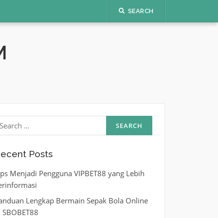
SEARCH
M
earch
r:
ecent Posts
ips Menjadi Pengguna VIPBET88 yang Lebih
erinformasi
anduan Lengkap Bermain Sepak Bola Online
i SBOBET88