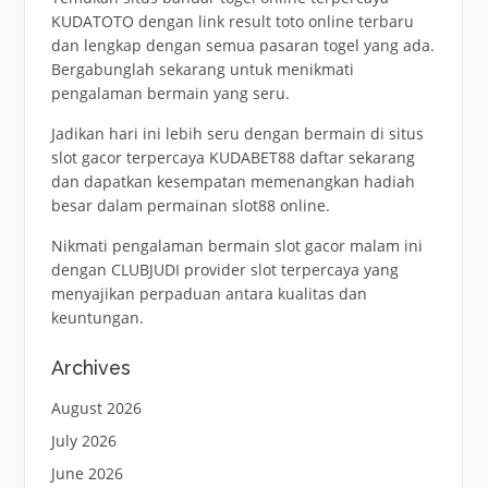
KUDATOTO
dengan link result toto online terbaru
dan lengkap dengan semua pasaran togel yang ada.
Bergabunglah sekarang untuk menikmati
pengalaman bermain yang seru.
Jadikan hari ini lebih seru dengan bermain di situs
slot gacor terpercaya
KUDABET88
daftar sekarang
dan dapatkan kesempatan memenangkan hadiah
besar dalam permainan slot88 online.
Nikmati pengalaman bermain
slot gacor malam ini
dengan CLUBJUDI provider slot terpercaya yang
menyajikan perpaduan antara kualitas dan
keuntungan.
Archives
August 2026
July 2026
June 2026