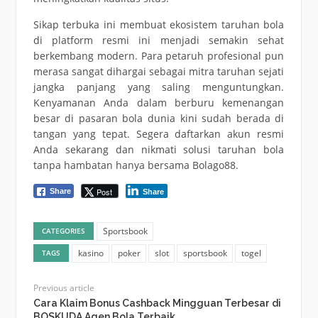
Sikap terbuka ini membuat ekosistem taruhan bola
di platform resmi ini menjadi semakin sehat
berkembang modern. Para petaruh profesional pun
merasa sangat dihargai sebagai mitra taruhan sejati
jangka panjang yang saling menguntungkan.
Kenyamanan Anda dalam berburu kemenangan
besar di pasaran bola dunia kini sudah berada di
tangan yang tepat. Segera daftarkan akun resmi
Anda sekarang dan nikmati solusi taruhan bola
tanpa hambatan hanya bersama Bolago88.
Post
Share
Share
Sportsbook
CATEGORIES
kasino
poker
slot
sportsbook
togel
TAGS
Previous article
Cara Klaim Bonus Cashback Mingguan Terbesar di
BOSKUDA Agen Bola Terbaik