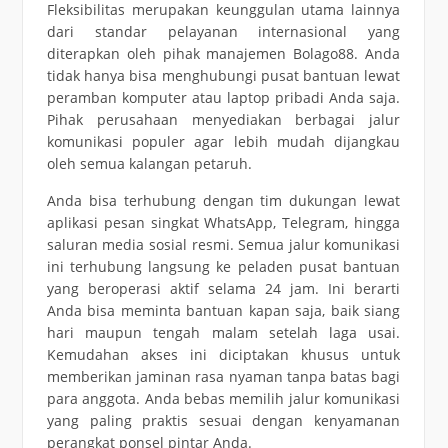
Fleksibilitas merupakan keunggulan utama lainnya
dari standar pelayanan internasional yang
diterapkan oleh pihak manajemen Bolago88. Anda
tidak hanya bisa menghubungi pusat bantuan lewat
peramban komputer atau laptop pribadi Anda saja.
Pihak perusahaan menyediakan berbagai jalur
komunikasi populer agar lebih mudah dijangkau
oleh semua kalangan petaruh.
Anda bisa terhubung dengan tim dukungan lewat
aplikasi pesan singkat WhatsApp, Telegram, hingga
saluran media sosial resmi. Semua jalur komunikasi
ini terhubung langsung ke peladen pusat bantuan
yang beroperasi aktif selama 24 jam. Ini berarti
Anda bisa meminta bantuan kapan saja, baik siang
hari maupun tengah malam setelah laga usai.
Kemudahan akses ini diciptakan khusus untuk
memberikan jaminan rasa nyaman tanpa batas bagi
para anggota. Anda bebas memilih jalur komunikasi
yang paling praktis sesuai dengan kenyamanan
perangkat ponsel pintar Anda.