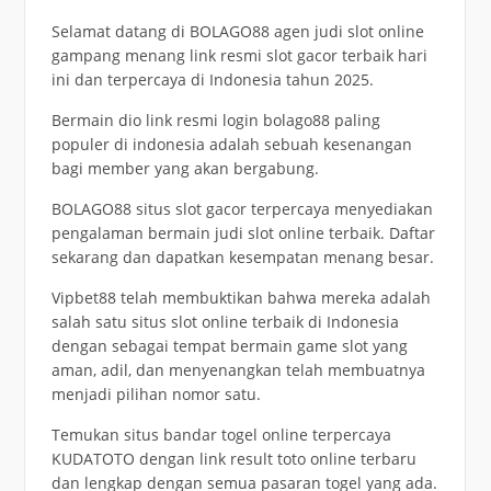
Selamat datang di
BOLAGO88
agen judi slot online
gampang menang link resmi slot gacor terbaik hari
ini dan terpercaya di Indonesia tahun 2025.
Bermain dio link resmi login
bolago88
paling
populer di indonesia adalah sebuah kesenangan
bagi member yang akan bergabung.
BOLAGO88 situs
slot gacor
terpercaya menyediakan
pengalaman bermain judi slot online terbaik. Daftar
sekarang dan dapatkan kesempatan menang besar.
Vipbet88 telah membuktikan bahwa mereka adalah
salah satu situs
slot online
terbaik di Indonesia
dengan sebagai tempat bermain game slot yang
aman, adil, dan menyenangkan telah membuatnya
menjadi pilihan nomor satu.
Temukan situs bandar togel online terpercaya
KUDATOTO
dengan link result toto online terbaru
dan lengkap dengan semua pasaran togel yang ada.