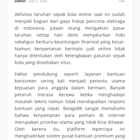
admin
July 6, 2026
0
Aktivitas taruhan sepak bola online saat ini sudah
menjadi bagian dari gaya hidup pencinta olahraga
di Indonesia. Jutaan orang mengakses pasar
taruhan setiap hari demi menyalurkan hobi
sekaligus berburu keuntungan finansial yang besar.
Namun, kenyamanan bermain judi online tidak
hanya ditentukan oleh kelengkapan pasaran sepak
bola yang disediakan situs.
Faktor pendukung seperti layanan bantuan
konsumen sering kali menjadi penentu utama
kepuasan para anggota dalam bermain. Banyak
petaruh merasa kecewa ketika menghadapi
masalah teknis namun tidak mendapatkan respons
bantuan yang cepat. Bolago88 sangat memahami
bahwa kenyamanan para pemain di internet
merupakan prioritas utama yang tidak bisa ditawar.
Oleh karena itu, platform tepercaya ini
menghadirkan sistem pusat bantuan premium yang