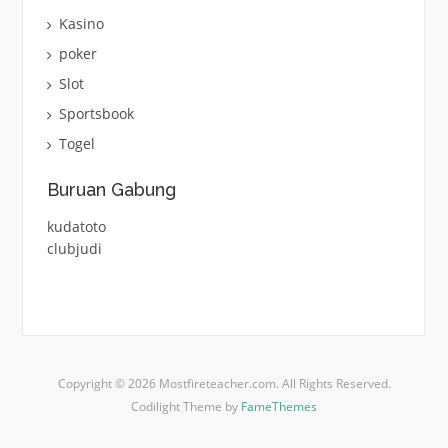
Kasino
poker
Slot
Sportsbook
Togel
Buruan Gabung
kudatoto
clubjudi
Copyright © 2026 Mostfireteacher.com. All Rights Reserved.
Codilight Theme by
FameThemes