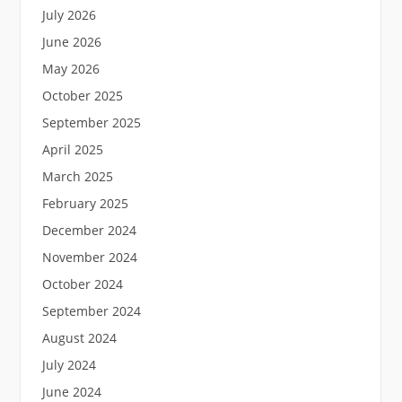
July 2026
June 2026
May 2026
October 2025
September 2025
April 2025
March 2025
February 2025
December 2024
November 2024
October 2024
September 2024
August 2024
July 2024
June 2024