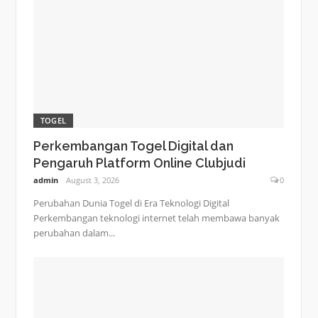
TOGEL
Perkembangan Togel Digital dan
Pengaruh Platform Online Clubjudi
admin
August 3, 2026
0
Perubahan Dunia Togel di Era Teknologi Digital
Perkembangan teknologi internet telah membawa banyak
perubahan dalam...