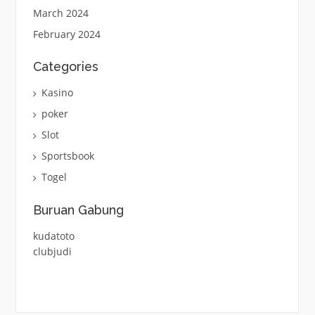
March 2024
February 2024
Categories
Kasino
poker
Slot
Sportsbook
Togel
Buruan Gabung
kudatoto
clubjudi