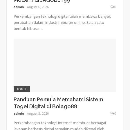
admin
August 6, 2026
0
Perkembangan teknologi digital telah membawa banyak
perubahan dalam industri hiburan online. Salah satu
bentuk hiburan...
TOGEL
Panduan Pemula Memahami Sistem
Togel Digital di Bolago88
admin
August 5, 2026
0
Perkembangan teknologi internet membuat berbagai
layanan berbasis digital semakin mudah dikenal oleh