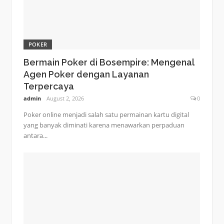
POKER
Bermain Poker di Bosempire: Mengenal
Agen Poker dengan Layanan
Terpercaya
admin
August 2, 2026
0
Poker online menjadi salah satu permainan kartu digital
yang banyak diminati karena menawarkan perpaduan
antara...