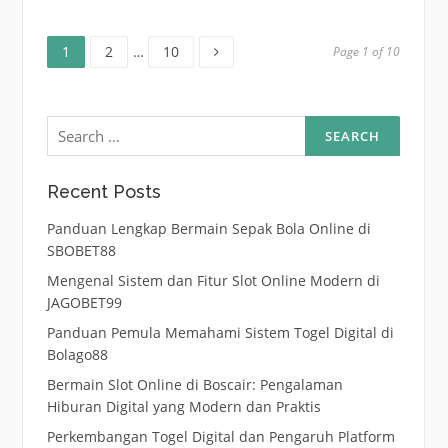
Page
Page
Page
Posts
1
2
…
10
Page 1 of 10
pagination
Search
for:
Recent Posts
Panduan Lengkap Bermain Sepak Bola Online di
SBOBET88
Mengenal Sistem dan Fitur Slot Online Modern di
JAGOBET99
Panduan Pemula Memahami Sistem Togel Digital di
Bolago88
Bermain Slot Online di Boscair: Pengalaman
Hiburan Digital yang Modern dan Praktis
Perkembangan Togel Digital dan Pengaruh Platform