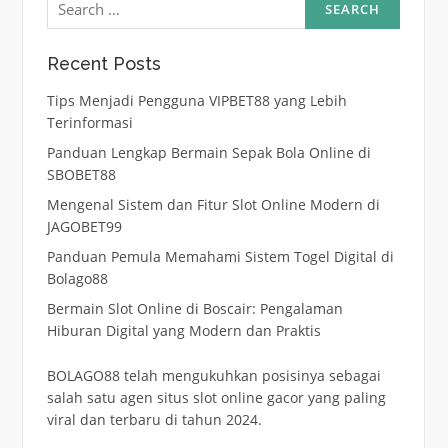
for:
Recent Posts
Tips Menjadi Pengguna VIPBET88 yang Lebih
Terinformasi
Panduan Lengkap Bermain Sepak Bola Online di
SBOBET88
Mengenal Sistem dan Fitur Slot Online Modern di
JAGOBET99
Panduan Pemula Memahami Sistem Togel Digital di
Bolago88
Bermain Slot Online di Boscair: Pengalaman
Hiburan Digital yang Modern dan Praktis
BOLAGO88
telah mengukuhkan posisinya sebagai
salah satu agen situs slot online gacor yang paling
viral dan terbaru di tahun 2024.