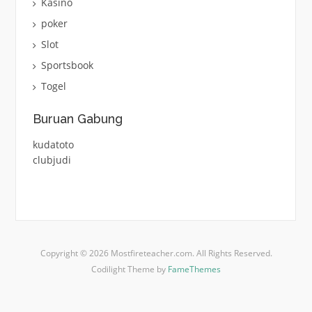
Kasino
poker
Slot
Sportsbook
Togel
Buruan Gabung
kudatoto
clubjudi
Copyright © 2026 Mostfireteacher.com. All Rights Reserved.
Codilight Theme by
FameThemes