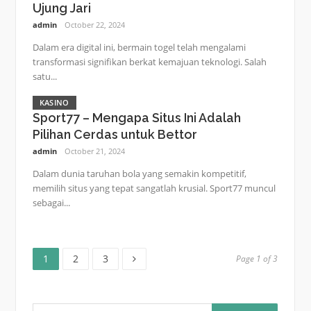
Ujung Jari
admin
October 22, 2024
Dalam era digital ini, bermain togel telah mengalami
transformasi signifikan berkat kemajuan teknologi. Salah
satu...
KASINO
Sport77 – Mengapa Situs Ini Adalah
Pilihan Cerdas untuk Bettor
admin
October 21, 2024
Dalam dunia taruhan bola yang semakin kompetitif,
memilih situs yang tepat sangatlah krusial. Sport77 muncul
sebagai...
Page
Page
Page
Posts
1
2
3
Page 1 of 3
pagination
Search