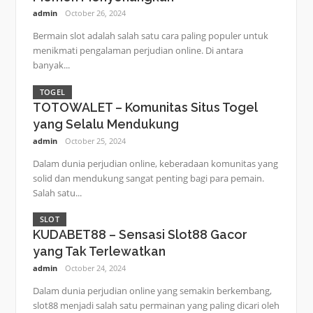
admin
October 26, 2024
Bermain slot adalah salah satu cara paling populer untuk
menikmati pengalaman perjudian online. Di antara
banyak...
TOGEL
TOTOWALET – Komunitas Situs Togel
yang Selalu Mendukung
admin
October 25, 2024
Dalam dunia perjudian online, keberadaan komunitas yang
solid dan mendukung sangat penting bagi para pemain.
Salah satu...
SLOT
KUDABET88 – Sensasi Slot88 Gacor
yang Tak Terlewatkan
admin
October 24, 2024
Dalam dunia perjudian online yang semakin berkembang,
slot88 menjadi salah satu permainan yang paling dicari oleh