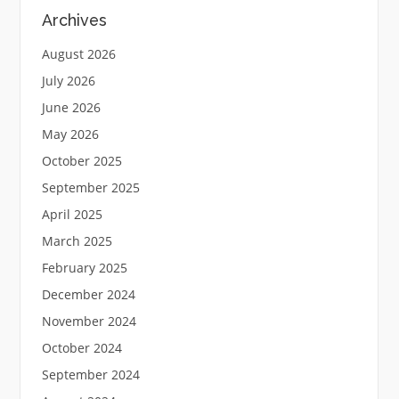
Archives
August 2026
July 2026
June 2026
May 2026
October 2025
September 2025
April 2025
March 2025
February 2025
December 2024
November 2024
October 2024
September 2024