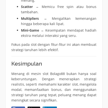
menang.
Scatter
→ Memicu free spin atau bonus
tambahan.
Multipliers
→ Mengalikan kemenangan
hingga beberapa kali lipat.
Mini-Game
→ Kesempatan mendapat hadiah
ekstra melalui interaksi yang seru.
Fokus pada slot dengan fitur-fitur ini akan membuat
strategi taruhan lebih efektif.
Kesimpulan
Menang di mesin slot Bolago88 bukan hanya soal
keberuntungan. Dengan menerapkan strategi
realistis, seperti memahami karakter slot, mengelola
modal, memanfaatkan bonus, dan menggunakan
strategi taruhan yang tepat, peluang menang dapat
meningkat secara signifikan.