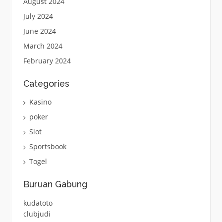
August 2024
July 2024
June 2024
March 2024
February 2024
Categories
Kasino
poker
Slot
Sportsbook
Togel
Buruan Gabung
kudatoto
clubjudi