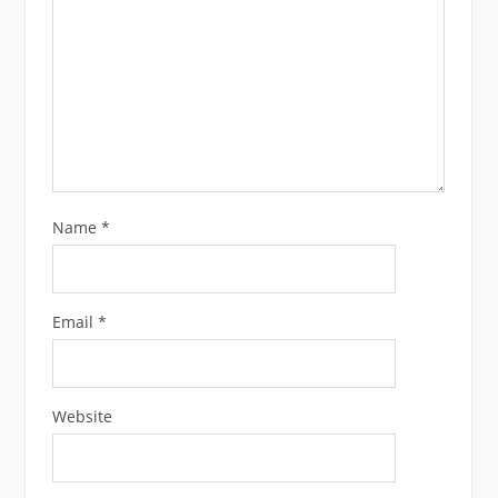
Name
*
Email
*
Website