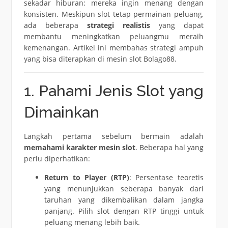
sekadar hiburan: mereka ingin menang dengan
konsisten. Meskipun slot tetap permainan peluang,
ada beberapa
strategi realistis
yang dapat
membantu meningkatkan peluangmu meraih
kemenangan. Artikel ini membahas strategi ampuh
yang bisa diterapkan di mesin slot Bolago88.
1. Pahami Jenis Slot yang
Dimainkan
Langkah pertama sebelum bermain adalah
memahami karakter mesin slot
. Beberapa hal yang
perlu diperhatikan:
Return to Player (RTP)
: Persentase teoretis
yang menunjukkan seberapa banyak dari
taruhan yang dikembalikan dalam jangka
panjang. Pilih slot dengan RTP tinggi untuk
peluang menang lebih baik.