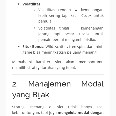
Volatilitas
:
Volatilitas rendah → kemenangan
lebih sering tapi kecil. Cocok untuk
pemula.
Volatilitas tinggi → kemenangan
jarang tapi besar. Cocok untuk
pemain berani mengambil risiko.
Fitur Bonus
: Wild, scatter, free spin, dan mini-
game bisa meningkatkan peluang menang.
Memahami karakter slot akan membantumu
memilih strategi taruhan yang tepat.
2. Manajemen Modal
yang Bijak
Strategi menang di slot tidak hanya soal
keberuntungan, tapi juga
mengelola modal dengan