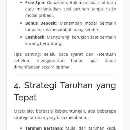
Free Spin
: Gunakan untuk mencoba slot baru
atau melanjutkan sesi taruhan tanpa risiko
modal pribadi.
Bonus Deposit
: Menambah modal bermain
tanpa harus menambah uang sendiri.
Cashback
: Mengurangi kerugian saat bermain
kurang beruntung.
Tips penting: selalu baca syarat dan ketentuan
sebelum menggunakan bonus agar dapat
dimanfaatkan secara optimal.
4. Strategi Taruhan yang
Tepat
Meski slot berbasis keberuntungan, ada beberapa
strategi taruhan yang bisa membantu:
Taruhan Bertahap
: Mulai dari taruhan kecil,