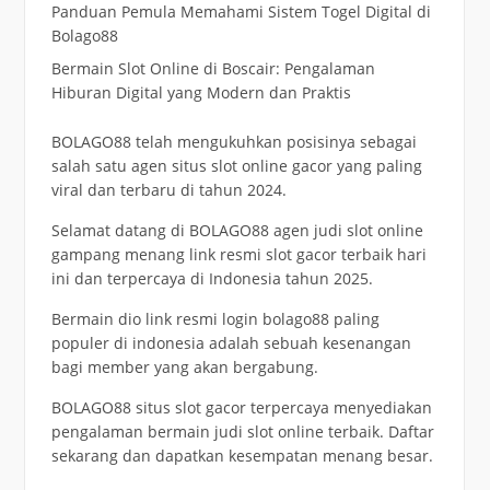
Panduan Pemula Memahami Sistem Togel Digital di
Bolago88
Bermain Slot Online di Boscair: Pengalaman
Hiburan Digital yang Modern dan Praktis
BOLAGO88
telah mengukuhkan posisinya sebagai
salah satu agen situs slot online gacor yang paling
viral dan terbaru di tahun 2024.
Selamat datang di
BOLAGO88
agen judi slot online
gampang menang link resmi slot gacor terbaik hari
ini dan terpercaya di Indonesia tahun 2025.
Bermain dio link resmi login
bolago88
paling
populer di indonesia adalah sebuah kesenangan
bagi member yang akan bergabung.
BOLAGO88 situs
slot gacor
terpercaya menyediakan
pengalaman bermain judi slot online terbaik. Daftar
sekarang dan dapatkan kesempatan menang besar.