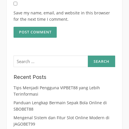
Save my name, email, and website in this browser
for the next time I comment.
Search
for:
Recent Posts
Tips Menjadi Pengguna VIPBET88 yang Lebih
Terinformasi
Panduan Lengkap Bermain Sepak Bola Online di
SBOBET88
Mengenal Sistem dan Fitur Slot Online Modern di
JAGOBET99