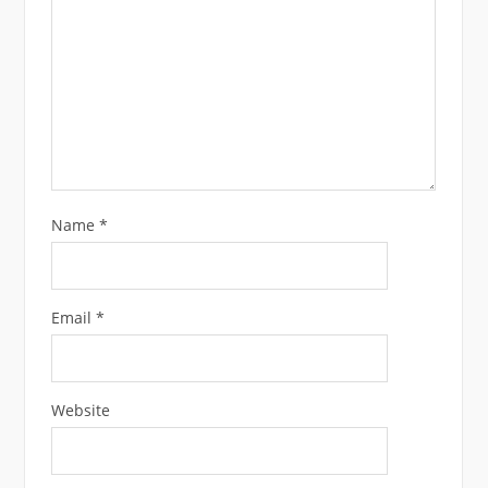
Name
*
Email
*
Website