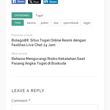
Post
Share
Share
Togel
CATEGORIES
kasino
poker
slot
sportsbook
togel
TAGS
Previous article
Bolago88: Situs Togel Online Resmi dengan
Fasilitas Live Chat 24 Jam
Next article
Rahasia Mengurangi Risiko Kekalahan Saat
Pasang Angka Togel di Boskuda
LEAVE A REPLY
Comment
*