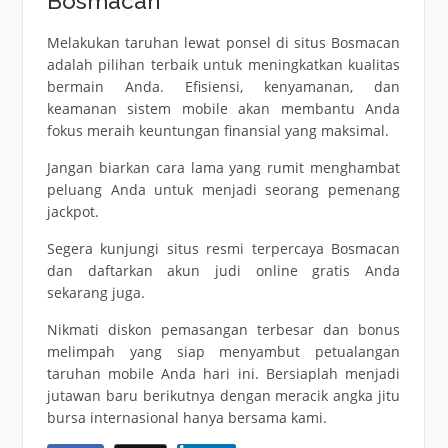
Bosmacan
Melakukan taruhan lewat ponsel di situs Bosmacan
adalah pilihan terbaik untuk meningkatkan kualitas
bermain Anda. Efisiensi, kenyamanan, dan
keamanan sistem mobile akan membantu Anda
fokus meraih keuntungan finansial yang maksimal.
Jangan biarkan cara lama yang rumit menghambat
peluang Anda untuk menjadi seorang pemenang
jackpot.
Segera kunjungi situs resmi terpercaya Bosmacan
dan daftarkan akun judi online gratis Anda
sekarang juga.
Nikmati diskon pemasangan terbesar dan bonus
melimpah yang siap menyambut petualangan
taruhan mobile Anda hari ini. Bersiaplah menjadi
jutawan baru berikutnya dengan meracik angka jitu
bursa internasional hanya bersama kami.