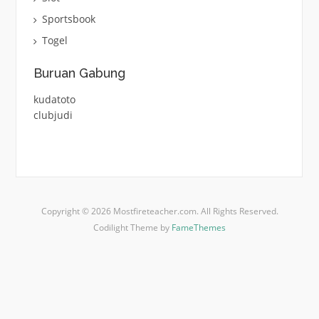
Sportsbook
Togel
Buruan Gabung
kudatoto
clubjudi
Copyright © 2026 Mostfireteacher.com. All Rights Reserved.
Codilight Theme by
FameThemes