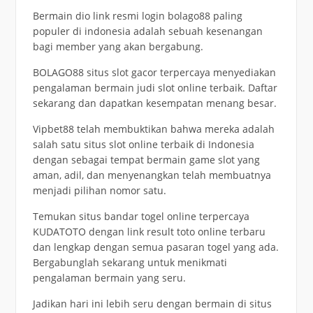
Bermain dio link resmi login
bolago88
paling
populer di indonesia adalah sebuah kesenangan
bagi member yang akan bergabung.
BOLAGO88 situs
slot gacor
terpercaya menyediakan
pengalaman bermain judi slot online terbaik. Daftar
sekarang dan dapatkan kesempatan menang besar.
Vipbet88 telah membuktikan bahwa mereka adalah
salah satu situs
slot online
terbaik di Indonesia
dengan sebagai tempat bermain game slot yang
aman, adil, dan menyenangkan telah membuatnya
menjadi pilihan nomor satu.
Temukan situs bandar togel online terpercaya
KUDATOTO
dengan link result toto online terbaru
dan lengkap dengan semua pasaran togel yang ada.
Bergabunglah sekarang untuk menikmati
pengalaman bermain yang seru.
Jadikan hari ini lebih seru dengan bermain di situs