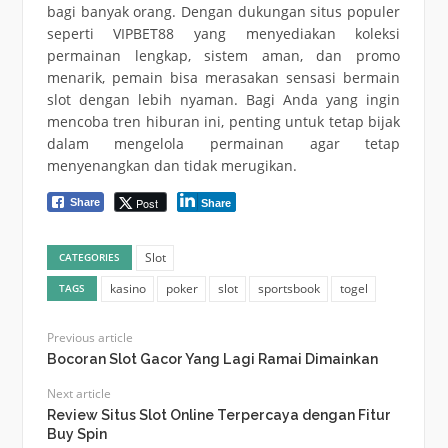
bagi banyak orang. Dengan dukungan situs populer
seperti VIPBET88 yang menyediakan koleksi
permainan lengkap, sistem aman, dan promo
menarik, pemain bisa merasakan sensasi bermain
slot dengan lebih nyaman. Bagi Anda yang ingin
mencoba tren hiburan ini, penting untuk tetap bijak
dalam mengelola permainan agar tetap
menyenangkan dan tidak merugikan.
Post
Share
Share
Slot
CATEGORIES
kasino
poker
slot
sportsbook
togel
TAGS
Previous article
Bocoran Slot Gacor Yang Lagi Ramai Dimainkan
Next article
Review Situs Slot Online Terpercaya dengan Fitur
Buy Spin