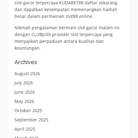
slot gacor terpercaya
KUDABET88
daftar sekarang
dan dapatkan kesempatan memenangkan hadiah
besar dalam permainan slot88 online.
Nikmati pengalaman bermain
slot gacor malam ini
dengan CLUBJUDI provider slot terpercaya yang
menyajikan perpaduan antara kualitas dan
keuntungan.
Archives
August 2026
July 2026
June 2026
May 2026
October 2025
September 2025
April 2025