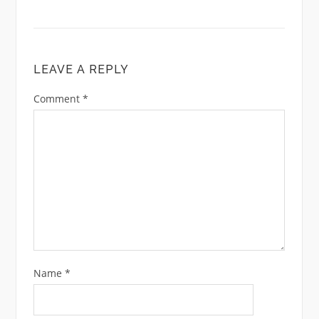
LEAVE A REPLY
Comment
*
Name
*