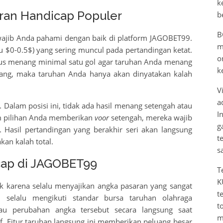
k
ran Handicap Populer
b
B
ajib Anda pahami dengan baik di platform JAGOBET99.
m
au
$0-0.5$
) yang sering muncul pada pertandingan ketat.
o
rus menang minimal satu gol agar taruhan Anda menang
k
mbang, maka taruhan Anda hanya akan dinyatakan kalah
V
a
). Dalam posisi ini, tidak ada hasil menang setengah atau
I
tim pilihan Anda memberikan
voor
setengah, mereka wajib
g
Hasil pertandingan yang berakhir seri akan langsung
t
an kalah total.
s
cap di JAGOBET99
T
K
k karena selalu menyajikan angka pasaran yang sangat
t
 selalu mengikuti standar bursa taruhan olahraga
t
au perubahan angka tersebut secara langsung saat
m
if. Fitur taruhan langsung ini memberikan peluang besar