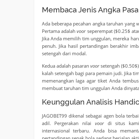
Membaca Jenis Angka Pasa
Ada beberapa pecahan angka taruhan yang w
Pertama adalah
voor
seperempat (
$0.25$
at
Jika Anda memilih tim unggulan, mereka ha
penuh. Jika hasil pertandingan berakhir i
setengah dari modal.
Kedua adalah pasaran
voor
setengah (
$0.50$
kalah setengah bagi para pemain judi. Jika 
memenangkan laga agar tiket Anda tembus. 
membuat taruhan tim unggulan Anda dinyatak
Keunggulan Analisis Handi
JAGOBET99 dikenal sebagai agen bola terbai
adil. Pergerakan nilai
voor
di situs kami
internasional terbaru. Anda bisa memant
pertandingan sepak bola sedang berjalan akt