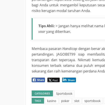
bagi Anda untuk mengambil keputusan secar
risiko kerugian modal taruhan Anda.
Tips Ahli:
> Jangan hanya melihat nama be
voor
yang diberikan.
Membaca pasaran
Handicap
dengan benar ak
pertandingan. JAGOBET99 siap memfasili
transparan dan tepercaya. Nikmati kemud
konsumen terbaik selama dua puluh empat
sekarang dan raih kemenangan perdana Anda 
Post
Share
Share
Sportsbook
CATEGORIES
kasino
poker
slot
sportsbook
TAGS