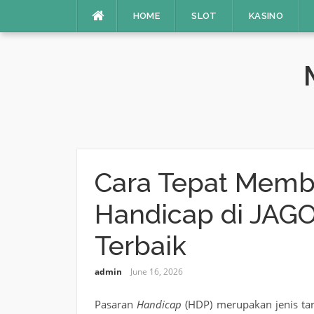
Skip
HOME
SLOT
KASINO
to
content
Cara Tepat Memb
Handicap di JAG
Terbaik
admin
June 16, 2026
Pasaran
Handicap
(HDP) merupakan jenis tar