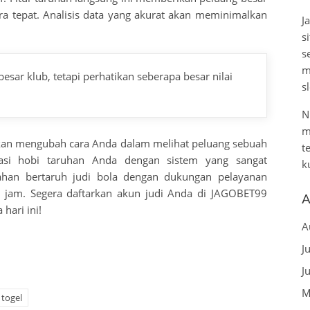
a tepat. Analisis data yang akurat akan meminimalkan
J
s
s
m
sar klub, tetapi perhatikan seberapa besar nilai
s
N
m
an mengubah cara Anda dalam melihat peluang sebuah
t
tasi hobi taruhan Anda dengan sistem yang sangat
k
ahan bertaruh judi bola dengan dukungan pelayanan
 jam. Segera daftarkan akun judi Anda di JAGOBET99
A
hari ini!
A
J
J
M
togel