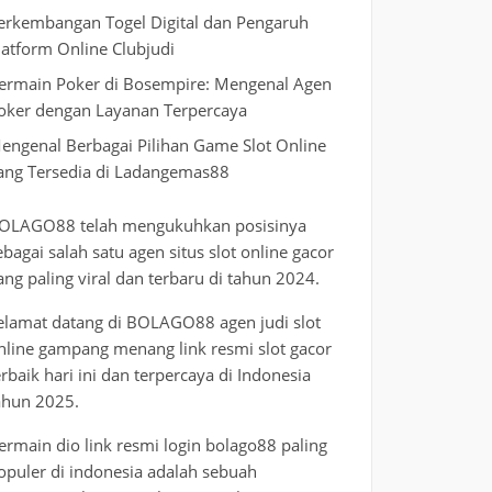
erkembangan Togel Digital dan Pengaruh
latform Online Clubjudi
ermain Poker di Bosempire: Mengenal Agen
oker dengan Layanan Terpercaya
engenal Berbagai Pilihan Game Slot Online
ang Tersedia di Ladangemas88
OLAGO88
telah mengukuhkan posisinya
ebagai salah satu agen situs slot online gacor
ang paling viral dan terbaru di tahun 2024.
elamat datang di
BOLAGO88
agen judi slot
nline gampang menang link resmi slot gacor
erbaik hari ini dan terpercaya di Indonesia
ahun 2025.
ermain dio link resmi login
bolago88
paling
opuler di indonesia adalah sebuah