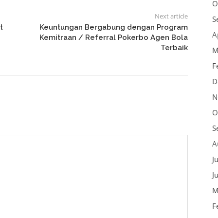
O
Next article
S
t
Keuntungan Bergabung dengan Program
A
Kemitraan / Referral Pokerbo Agen Bola
Terbaik
M
F
D
N
O
S
A
J
J
M
F