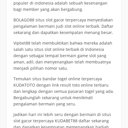
populer di indonesia adalah sebuah kesenangan
bagi member yang akan bergabung.
BOLAGO88 situs
slot gacor
terpercaya menyediakan
pengalaman bermain judi slot online terbaik. Daftar
sekarang dan dapatkan kesempatan menang besar.
Vipbet88 telah membuktikan bahwa mereka adalah
salah satu situs
slot online
terbaik di Indonesia
dengan sebagai tempat bermain game slot yang
aman, adil, dan menyenangkan telah membuatnya
menjadi pilihan nomor satu.
Temukan situs bandar togel online terpercaya
KUDATOTO
dengan link result toto online terbaru
dan lengkap dengan semua pasaran togel yang ada.
Bergabunglah sekarang untuk menikmati
pengalaman bermain yang seru.
Jadikan hari ini lebih seru dengan bermain di situs
slot gacor terpercaya
KUDABET88
daftar sekarang
dan dapatkan kesempatan memenangkan hadiah