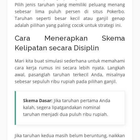
Pilih jenis taruhan yang memiliki peluang menang
sebesar lima puluh persen di situs Pokerbo.
Taruhan seperti besar kecil atau ganjil genap
adalah pilihan yang paling cocok untuk strategi ini.
Cara Menerapkan Skema
Kelipatan secara Disiplin
Mari kita buat simulasi sederhana untuk memahami
cara kerja rumus ini secara lebih nyata. Langkah
awal, pasanglah taruhan terkecil Anda, misalnya
sebesar sepuluh ribu rupiah pada pilihan ganjil.
Skema Dasar:
Jika taruhan pertama Anda
kalah, segera lipatgandakan nominal
taruhan menjadi dua puluh ribu rupiah.
Jika taruhan kedua masih belum beruntung, naikkan