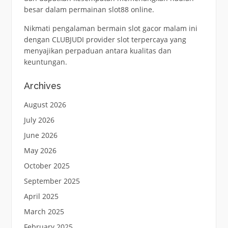
besar dalam permainan slot88 online.
Nikmati pengalaman bermain
slot gacor malam ini
dengan CLUBJUDI provider slot terpercaya yang
menyajikan perpaduan antara kualitas dan
keuntungan.
Archives
August 2026
July 2026
June 2026
May 2026
October 2025
September 2025
April 2025
March 2025
February 2025