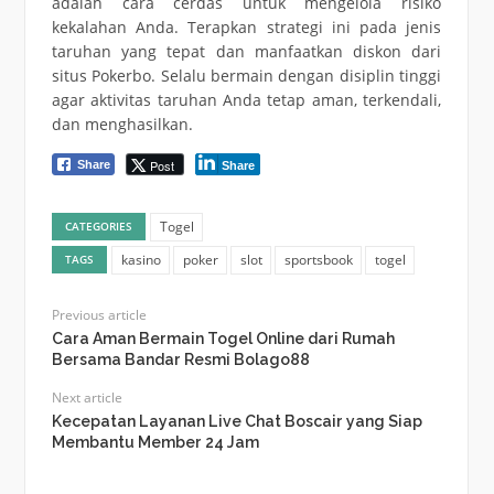
adalah cara cerdas untuk mengelola risiko
kekalahan Anda. Terapkan strategi ini pada jenis
taruhan yang tepat dan manfaatkan diskon dari
situs Pokerbo. Selalu bermain dengan disiplin tinggi
agar aktivitas taruhan Anda tetap aman, terkendali,
dan menghasilkan.
Post
Share
Share
Togel
CATEGORIES
kasino
poker
slot
sportsbook
togel
TAGS
Previous article
Cara Aman Bermain Togel Online dari Rumah
Bersama Bandar Resmi Bolago88
Next article
Kecepatan Layanan Live Chat Boscair yang Siap
Membantu Member 24 Jam