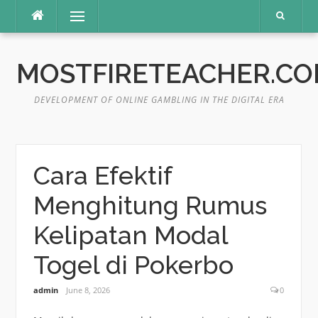
Skip
Menu
to
content
MOSTFIRETEACHER.C
DEVELOPMENT OF ONLINE GAMBLING IN THE DIGITAL ERA
Cara Efektif
Menghitung Rumus
Kelipatan Modal
Togel di Pokerbo
admin
June 8, 2026
0