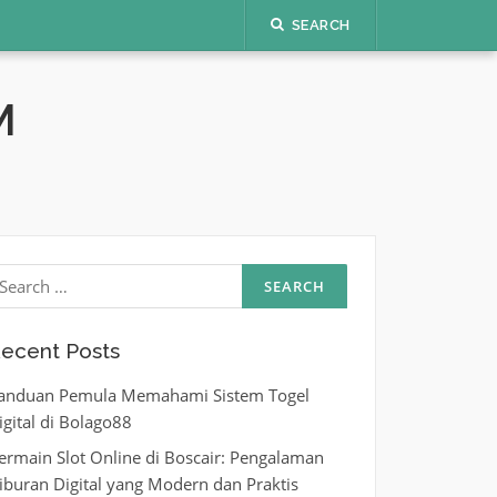
SEARCH
M
earch
r:
ecent Posts
anduan Pemula Memahami Sistem Togel
igital di Bolago88
ermain Slot Online di Boscair: Pengalaman
iburan Digital yang Modern dan Praktis