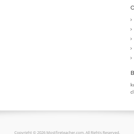
C
B
k
c
Copyright © 2026 Mostfireteacher.com. All Rights Reserved.