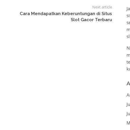
Next article
J
Cara Mendapatkan Keberuntungan di Situs
s
Slot Gacor Terbaru
s
m
s
N
m
t
k
A
A
J
J
M