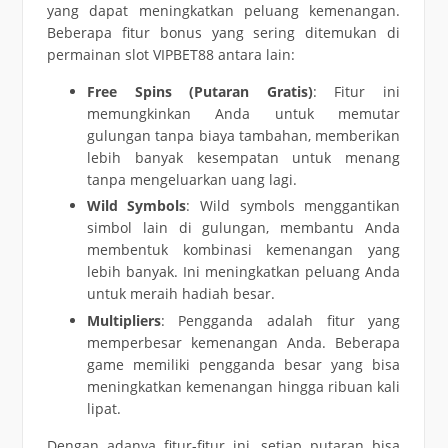
yang dapat meningkatkan peluang kemenangan.
Beberapa fitur bonus yang sering ditemukan di
permainan slot VIPBET88 antara lain:
Free Spins (Putaran Gratis)
: Fitur ini
memungkinkan Anda untuk memutar
gulungan tanpa biaya tambahan, memberikan
lebih banyak kesempatan untuk menang
tanpa mengeluarkan uang lagi.
Wild Symbols
: Wild symbols menggantikan
simbol lain di gulungan, membantu Anda
membentuk kombinasi kemenangan yang
lebih banyak. Ini meningkatkan peluang Anda
untuk meraih hadiah besar.
Multipliers
: Pengganda adalah fitur yang
memperbesar kemenangan Anda. Beberapa
game memiliki pengganda besar yang bisa
meningkatkan kemenangan hingga ribuan kali
lipat.
Dengan adanya fitur-fitur ini, setiap putaran bisa