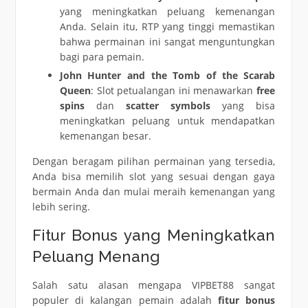
yang meningkatkan peluang kemenangan
Anda. Selain itu, RTP yang tinggi memastikan
bahwa permainan ini sangat menguntungkan
bagi para pemain.
John Hunter and the Tomb of the Scarab
Queen
: Slot petualangan ini menawarkan
free
spins
dan
scatter symbols
yang bisa
meningkatkan peluang untuk mendapatkan
kemenangan besar.
Dengan beragam pilihan permainan yang tersedia,
Anda bisa memilih slot yang sesuai dengan gaya
bermain Anda dan mulai meraih kemenangan yang
lebih sering.
Fitur Bonus yang Meningkatkan
Peluang Menang
Salah satu alasan mengapa VIPBET88 sangat
populer di kalangan pemain adalah
fitur bonus