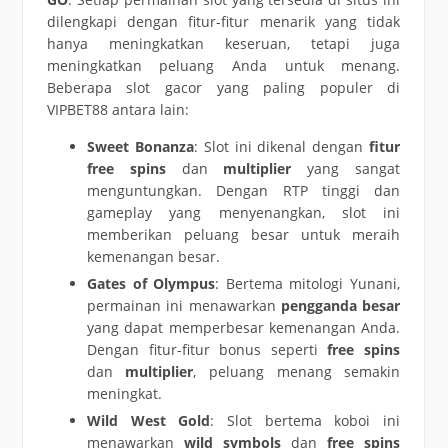
dilengkapi dengan fitur-fitur menarik yang tidak
hanya meningkatkan keseruan, tetapi juga
meningkatkan peluang Anda untuk menang.
Beberapa slot gacor yang paling populer di
VIPBET88 antara lain:
Sweet Bonanza
: Slot ini dikenal dengan
fitur
free spins
dan
multiplier
yang sangat
menguntungkan. Dengan RTP tinggi dan
gameplay yang menyenangkan, slot ini
memberikan peluang besar untuk meraih
kemenangan besar.
Gates of Olympus
: Bertema mitologi Yunani,
permainan ini menawarkan
pengganda besar
yang dapat memperbesar kemenangan Anda.
Dengan fitur-fitur bonus seperti
free spins
dan
multiplier
, peluang menang semakin
meningkat.
Wild West Gold
: Slot bertema koboi ini
menawarkan
wild symbols
dan
free spins