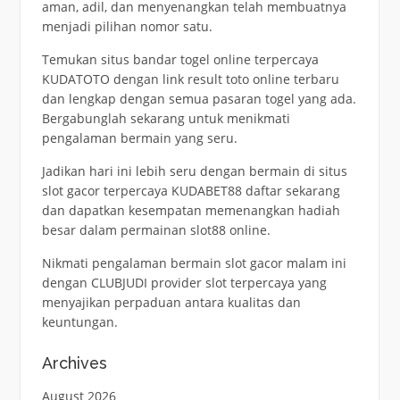
aman, adil, dan menyenangkan telah membuatnya
menjadi pilihan nomor satu.
Temukan situs bandar togel online terpercaya
KUDATOTO
dengan link result toto online terbaru
dan lengkap dengan semua pasaran togel yang ada.
Bergabunglah sekarang untuk menikmati
pengalaman bermain yang seru.
Jadikan hari ini lebih seru dengan bermain di situs
slot gacor terpercaya
KUDABET88
daftar sekarang
dan dapatkan kesempatan memenangkan hadiah
besar dalam permainan slot88 online.
Nikmati pengalaman bermain
slot gacor malam ini
dengan CLUBJUDI provider slot terpercaya yang
menyajikan perpaduan antara kualitas dan
keuntungan.
Archives
August 2026