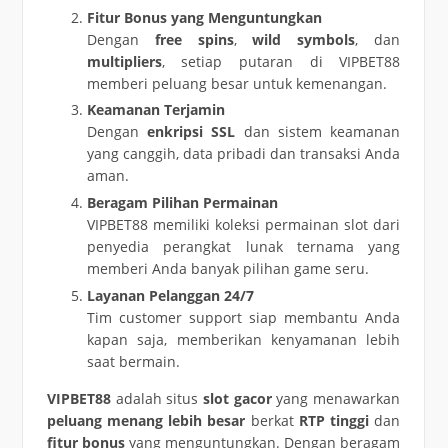
Fitur Bonus yang Menguntungkan
Dengan
free spins
,
wild symbols
, dan
multipliers
, setiap putaran di VIPBET88
memberi peluang besar untuk kemenangan.
Keamanan Terjamin
Dengan
enkripsi SSL
dan sistem keamanan
yang canggih, data pribadi dan transaksi Anda
aman.
Beragam Pilihan Permainan
VIPBET88 memiliki koleksi permainan slot dari
penyedia perangkat lunak ternama yang
memberi Anda banyak pilihan game seru.
Layanan Pelanggan 24/7
Tim customer support siap membantu Anda
kapan saja, memberikan kenyamanan lebih
saat bermain.
VIPBET88
adalah situs
slot gacor
yang menawarkan
peluang menang lebih besar
berkat
RTP tinggi
dan
fitur bonus
yang menguntungkan. Dengan beragam