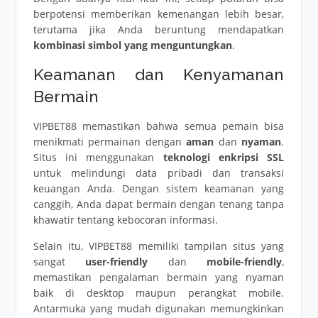
berpotensi memberikan kemenangan lebih besar,
terutama jika Anda beruntung mendapatkan
kombinasi simbol yang menguntungkan
.
Keamanan dan Kenyamanan
Bermain
VIPBET88 memastikan bahwa semua pemain bisa
menikmati permainan dengan
aman
dan
nyaman
.
Situs ini menggunakan
teknologi enkripsi SSL
untuk melindungi data pribadi dan transaksi
keuangan Anda. Dengan sistem keamanan yang
canggih, Anda dapat bermain dengan tenang tanpa
khawatir tentang kebocoran informasi.
Selain itu, VIPBET88 memiliki tampilan situs yang
sangat
user-friendly
dan
mobile-friendly
,
memastikan pengalaman bermain yang nyaman
baik di desktop maupun perangkat mobile.
Antarmuka yang mudah digunakan memungkinkan