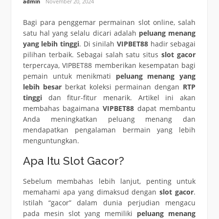
admin
November 20, 2024
Bagi para penggemar permainan slot online, salah
satu hal yang selalu dicari adalah
peluang menang
yang lebih tinggi
. Di sinilah
VIPBET88
hadir sebagai
pilihan terbaik. Sebagai salah satu situs
slot gacor
terpercaya, VIPBET88 memberikan kesempatan bagi
pemain untuk menikmati
peluang menang yang
lebih besar
berkat koleksi permainan dengan
RTP
tinggi
dan fitur-fitur menarik. Artikel ini akan
membahas bagaimana
VIPBET88
dapat membantu
Anda meningkatkan peluang menang dan
mendapatkan pengalaman bermain yang lebih
menguntungkan.
Apa Itu Slot Gacor?
Sebelum membahas lebih lanjut, penting untuk
memahami apa yang dimaksud dengan
slot gacor
.
Istilah “gacor” dalam dunia perjudian mengacu
pada mesin slot yang memiliki
peluang menang