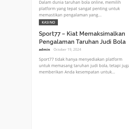
Dalam dunia taruhan bola online, memilih
platform yang tepat sangat penting untuk
memastikan pengalaman yang...
KASINO
Sport77 – Kiat Memaksimalkan
Pengalaman Taruhan Judi Bola
admin
October 19, 2024
Sport77 tidak hanya menyediakan platform
untuk memasang taruhan judi bola, tetapi jug
memberikan Anda kesempatan untuk...