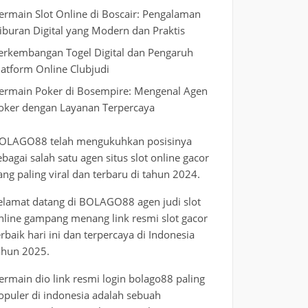
ermain Slot Online di Boscair: Pengalaman
iburan Digital yang Modern dan Praktis
erkembangan Togel Digital dan Pengaruh
latform Online Clubjudi
ermain Poker di Bosempire: Mengenal Agen
oker dengan Layanan Terpercaya
OLAGO88
telah mengukuhkan posisinya
ebagai salah satu agen situs slot online gacor
ang paling viral dan terbaru di tahun 2024.
elamat datang di
BOLAGO88
agen judi slot
nline gampang menang link resmi slot gacor
erbaik hari ini dan terpercaya di Indonesia
ahun 2025.
ermain dio link resmi login
bolago88
paling
opuler di indonesia adalah sebuah