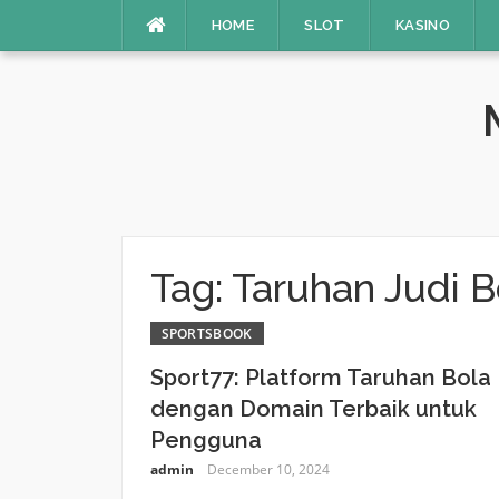
Skip
HOME
SLOT
KASINO
to
content
Tag:
Taruhan Judi B
SPORTSBOOK
Sport77: Platform Taruhan Bola
dengan Domain Terbaik untuk
Pengguna
admin
December 10, 2024