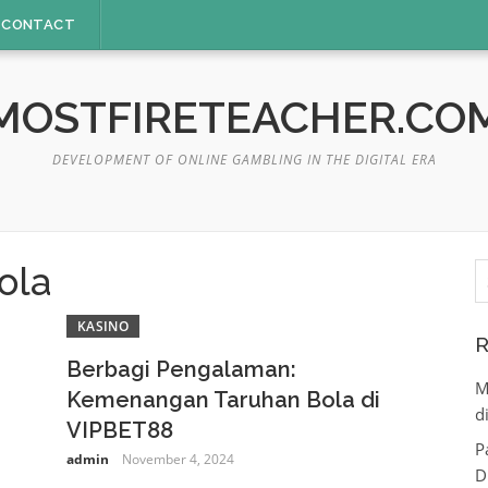
CONTACT
MOSTFIRETEACHER.CO
DEVELOPMENT OF ONLINE GAMBLING IN THE DIGITAL ERA
S
ola
fo
KASINO
R
Berbagi Pengalaman:
M
Kemenangan Taruhan Bola di
d
VIPBET88
P
admin
November 4, 2024
D