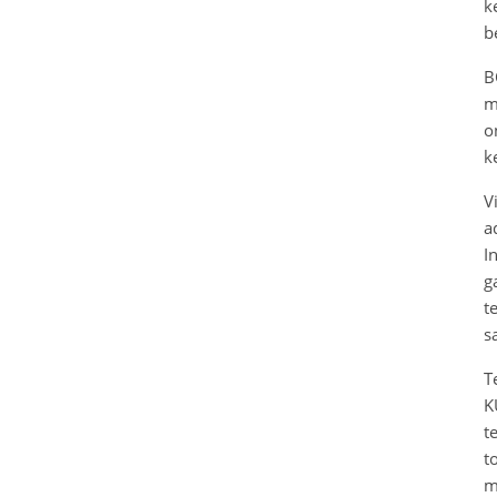
k
b
B
m
o
k
V
a
I
g
t
s
T
K
t
t
m