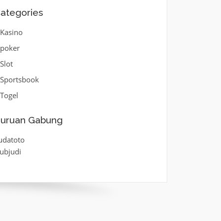
ategories
Kasino
poker
Slot
Sportsbook
Togel
uruan Gabung
udatoto
lubjudi