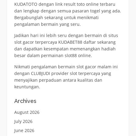
KUDATOTO
dengan link result toto online terbaru
dan lengkap dengan semua pasaran togel yang ada.
Bergabunglah sekarang untuk menikmati
pengalaman bermain yang seru.
Jadikan hari ini lebih seru dengan bermain di situs
slot gacor terpercaya
KUDABET88
daftar sekarang
dan dapatkan kesempatan memenangkan hadiah
besar dalam permainan slot88 online.
Nikmati pengalaman bermain
slot gacor malam ini
dengan CLUBJUDI provider slot terpercaya yang
menyajikan perpaduan antara kualitas dan
keuntungan.
Archives
August 2026
July 2026
June 2026