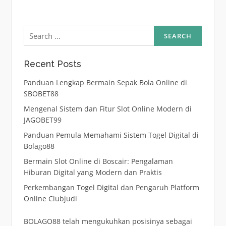
Search
for:
Recent Posts
Panduan Lengkap Bermain Sepak Bola Online di
SBOBET88
Mengenal Sistem dan Fitur Slot Online Modern di
JAGOBET99
Panduan Pemula Memahami Sistem Togel Digital di
Bolago88
Bermain Slot Online di Boscair: Pengalaman
Hiburan Digital yang Modern dan Praktis
Perkembangan Togel Digital dan Pengaruh Platform
Online Clubjudi
BOLAGO88
telah mengukuhkan posisinya sebagai