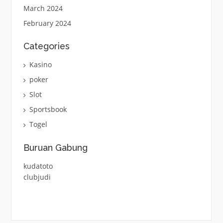
March 2024
February 2024
Categories
Kasino
poker
Slot
Sportsbook
Togel
Buruan Gabung
kudatoto
clubjudi