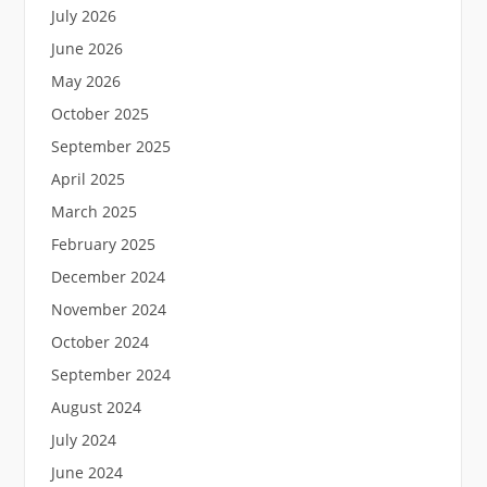
July 2026
June 2026
May 2026
October 2025
September 2025
April 2025
March 2025
February 2025
December 2024
November 2024
October 2024
September 2024
August 2024
July 2024
June 2024