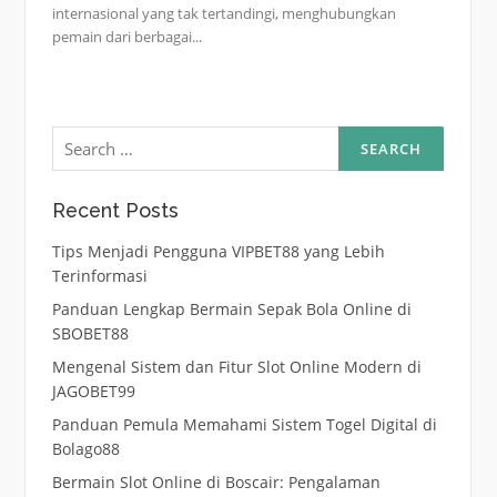
internasional yang tak tertandingi, menghubungkan
pemain dari berbagai...
Search
for:
Recent Posts
Tips Menjadi Pengguna VIPBET88 yang Lebih
Terinformasi
Panduan Lengkap Bermain Sepak Bola Online di
SBOBET88
Mengenal Sistem dan Fitur Slot Online Modern di
JAGOBET99
Panduan Pemula Memahami Sistem Togel Digital di
Bolago88
Bermain Slot Online di Boscair: Pengalaman