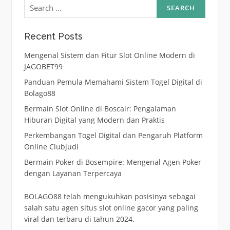
Search
for:
Recent Posts
Mengenal Sistem dan Fitur Slot Online Modern di
JAGOBET99
Panduan Pemula Memahami Sistem Togel Digital di
Bolago88
Bermain Slot Online di Boscair: Pengalaman
Hiburan Digital yang Modern dan Praktis
Perkembangan Togel Digital dan Pengaruh Platform
Online Clubjudi
Bermain Poker di Bosempire: Mengenal Agen Poker
dengan Layanan Terpercaya
BOLAGO88
telah mengukuhkan posisinya sebagai
salah satu agen situs slot online gacor yang paling
viral dan terbaru di tahun 2024.