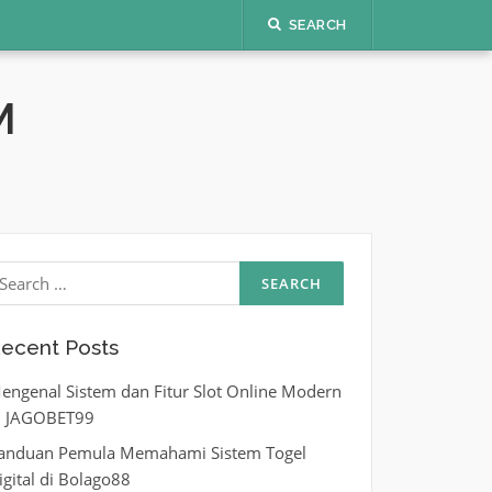
SEARCH
M
earch
r:
ecent Posts
engenal Sistem dan Fitur Slot Online Modern
i JAGOBET99
anduan Pemula Memahami Sistem Togel
igital di Bolago88