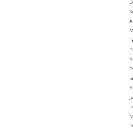
O
S
A
M
F
D
N
O
S
A
J
J
M
F