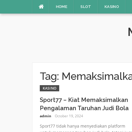
Skip
HOME
SLOT
KASINO
to
content
Tag:
Memaksimalka
KASINO
Sport77 – Kiat Memaksimalkan
Pengalaman Taruhan Judi Bola
admin
October 19, 2024
Sport77 tidak hanya menyediakan platform