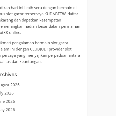
adikan hari ini lebih seru dengan bermain di
itus slot gacor terpercaya
KUDABET88
daftar
ekarang dan dapatkan kesempatan
emenangkan hadiah besar dalam permainan
lot88 online.
ikmati pengalaman bermain
slot gacor
alam ini
dengan CLUBJUDI provider slot
erpercaya yang menyajikan perpaduan antara
ualitas dan keuntungan.
rchives
ugust 2026
uly 2026
une 2026
ay 2026