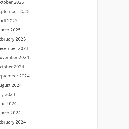
ctober 2025
eptember 2025
pril 2025
arch 2025
ebruary 2025
ecember 2024
ovember 2024
ctober 2024
eptember 2024
ugust 2024
uly 2024
une 2024
arch 2024
ebruary 2024