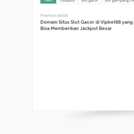
Clubjudi
slot gacor
slot gampang m
Previous article
Domain Situs Slot Gacor di Vipbet88 yang
Bisa Memberikan Jackpot Besar