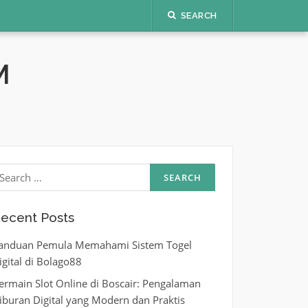
SEARCH
M
earch
r:
ecent Posts
anduan Pemula Memahami Sistem Togel
igital di Bolago88
ermain Slot Online di Boscair: Pengalaman
iburan Digital yang Modern dan Praktis