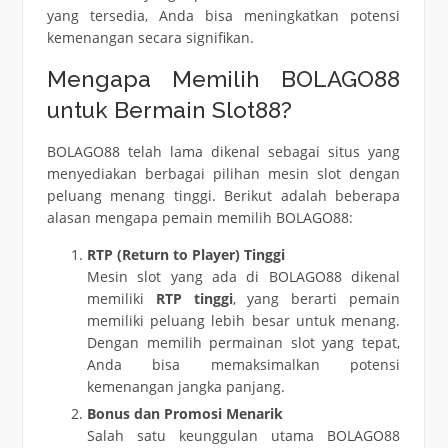
yang tersedia, Anda bisa meningkatkan potensi
kemenangan secara signifikan.
Mengapa Memilih BOLAGO88
untuk Bermain Slot88?
BOLAGO88 telah lama dikenal sebagai situs yang
menyediakan berbagai pilihan mesin slot dengan
peluang menang tinggi. Berikut adalah beberapa
alasan mengapa pemain memilih BOLAGO88:
RTP (Return to Player) Tinggi
Mesin slot yang ada di BOLAGO88 dikenal
memiliki
RTP tinggi
, yang berarti pemain
memiliki peluang lebih besar untuk menang.
Dengan memilih permainan slot yang tepat,
Anda bisa memaksimalkan potensi
kemenangan jangka panjang.
Bonus dan Promosi Menarik
Salah satu keunggulan utama BOLAGO88