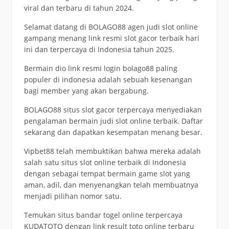
viral dan terbaru di tahun 2024.
Selamat datang di
BOLAGO88
agen judi slot online
gampang menang link resmi slot gacor terbaik hari
ini dan terpercaya di Indonesia tahun 2025.
Bermain dio link resmi login
bolago88
paling
populer di indonesia adalah sebuah kesenangan
bagi member yang akan bergabung.
BOLAGO88 situs
slot gacor
terpercaya menyediakan
pengalaman bermain judi slot online terbaik. Daftar
sekarang dan dapatkan kesempatan menang besar.
Vipbet88 telah membuktikan bahwa mereka adalah
salah satu situs
slot online
terbaik di Indonesia
dengan sebagai tempat bermain game slot yang
aman, adil, dan menyenangkan telah membuatnya
menjadi pilihan nomor satu.
Temukan situs bandar togel online terpercaya
KUDATOTO
dengan link result toto online terbaru