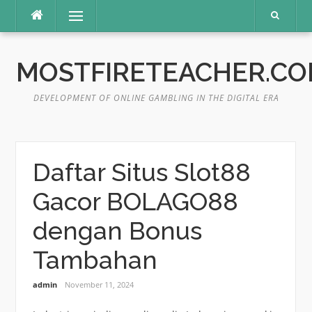
Skip
Menu
to
content
MOSTFIRETEACHER.C
DEVELOPMENT OF ONLINE GAMBLING IN THE DIGITAL ERA
Daftar Situs Slot88
Gacor BOLAGO88
dengan Bonus
Tambahan
admin
November 11, 2024