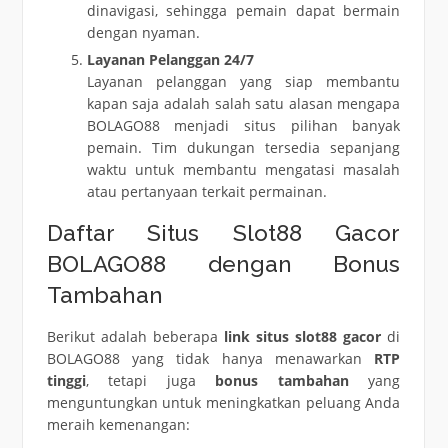
dinavigasi, sehingga pemain dapat bermain
dengan nyaman.
Layanan Pelanggan 24/7
Layanan pelanggan yang siap membantu
kapan saja adalah salah satu alasan mengapa
BOLAGO88 menjadi situs pilihan banyak
pemain. Tim dukungan tersedia sepanjang
waktu untuk membantu mengatasi masalah
atau pertanyaan terkait permainan.
Daftar Situs Slot88 Gacor
BOLAGO88 dengan Bonus
Tambahan
Berikut adalah beberapa
link situs slot88 gacor
di
BOLAGO88 yang tidak hanya menawarkan
RTP
tinggi
, tetapi juga
bonus tambahan
yang
menguntungkan untuk meningkatkan peluang Anda
meraih kemenangan: