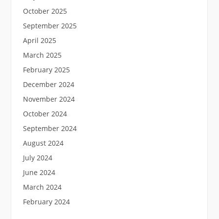
October 2025
September 2025
April 2025
March 2025
February 2025
December 2024
November 2024
October 2024
September 2024
August 2024
July 2024
June 2024
March 2024
February 2024