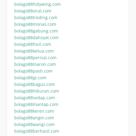
bolago88holywing.com
bolago88viral.com
bolago88treding.com
bolago88monas.com
bolago88gabung.com
bolago88dahsyat.com
bolago88fosil.com
bolago88ketua.com
bolago88perisai.com
bolago88maron.com
bolago88pasti.com
bolago88jp.com
bolago88bagus.com
bolago88hiburan.com
bolago88sedap.com
bolago88mantap.com
bolago88keren.com
bolago88angin.com
bolago88wangi.com
bolago88berhasil.com